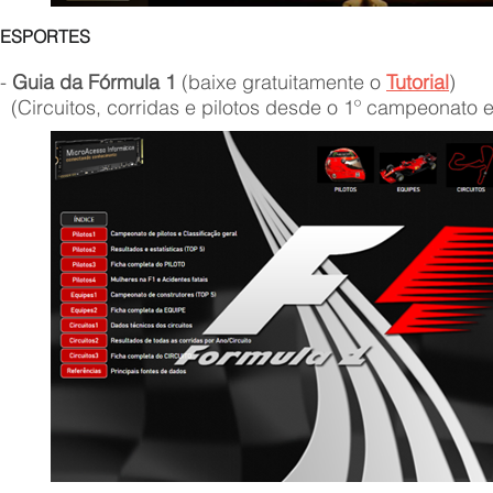
ESPO
RTES
-
Guia da Fórmula 1
(baixe gratu
itamente o
Tutorial
)
(Circuitos, corridas e pilotos desde o 1º campeonato