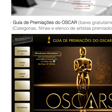
-
Guia de Premiações do OSCAR
(baixe gratuitam
(Categorias, filme
s e elenco de artistas premiad